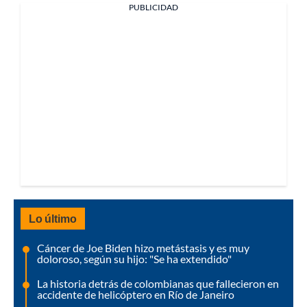
PUBLICIDAD
Lo último
Cáncer de Joe Biden hizo metástasis y es muy
doloroso, según su hijo: "Se ha extendido"
La historia detrás de colombianas que fallecieron en
accidente de helicóptero en Río de Janeiro