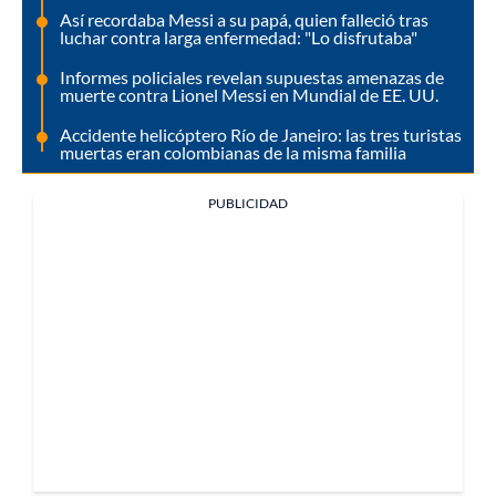
Así recordaba Messi a su papá, quien falleció tras
luchar contra larga enfermedad: "Lo disfrutaba"
Informes policiales revelan supuestas amenazas de
muerte contra Lionel Messi en Mundial de EE. UU.
Accidente helicóptero Río de Janeiro: las tres turistas
muertas eran colombianas de la misma familia
PUBLICIDAD