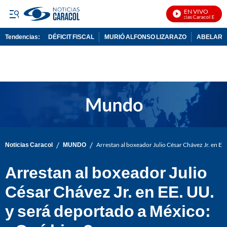
EN VIVO
Noticias Caracol En Vivo
Tendencias:
DÉFICIT FISCAL
MURIÓ ALFONSO LIZARAZO
ABELARDO
PUBLICIDAD
/
/
Noticias Caracol
MUNDO
Arrestan al boxeador Julio César Chávez Jr. en EE
Arrestan al boxeador Julio
César Chávez Jr. en EE. UU.
y será deportado a México: