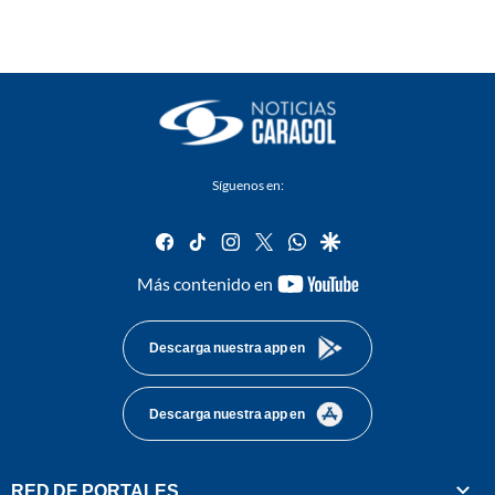
Síguenos en:
facebook
tiktok
instagram
twitter
whatsapp
google
youtube-
Más contenido en
footer
Descarga nuestra app en
Descarga nuestra app en
RED DE PORTALES