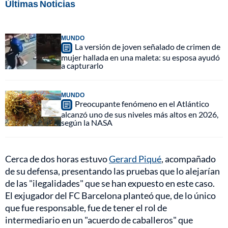
Últimas Noticias
MUNDO
La versión de joven señalado de crimen de
mujer hallada en una maleta: su esposa ayudó
a capturarlo
MUNDO
Preocupante fenómeno en el Atlántico
alcanzó uno de sus niveles más altos en 2026,
según la NASA
Cerca de dos horas estuvo
Gerard Piqué
, acompañado
de su defensa, presentando las pruebas que lo alejarían
de las "ilegalidades" que se han expuesto en este caso.
El exjugador del FC Barcelona planteó que, de lo único
que fue responsable, fue de tener el rol de
intermediario en un "acuerdo de caballeros" que