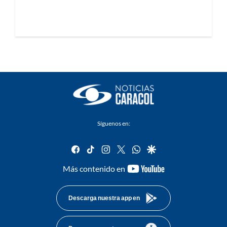
Síguenos en:
facebook
tiktok
instagram
twitter
whatsapp
google
youtube-
Más contenido en
footer
Descarga nuestra app en