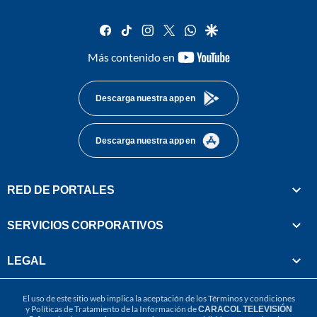
facebook
tiktok
instagram
twitter
whatsapp
google
youtube-
Más contenido en
footer
Descarga nuestra app en
Descarga nuestra app en
RED DE PORTALES
SERVICIOS CORPORATIVOS
LEGAL
El uso de este sitio web implica la aceptación de los
Términos y condiciones
y
Políticas de Tratamiento de la Información
de
CARACOL TELEVISIÓN