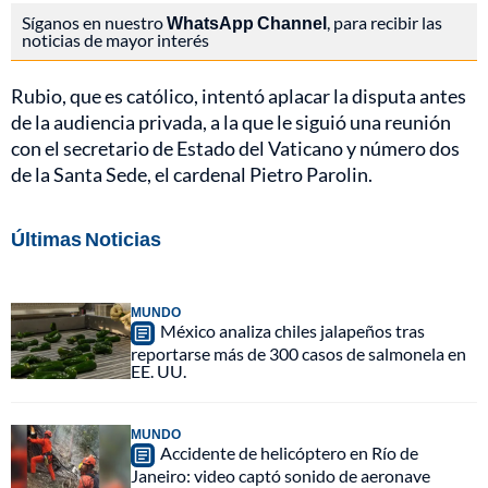
Síganos en nuestro
WhatsApp Channel
, para recibir las
noticias de mayor interés
Rubio, que es católico, intentó aplacar la disputa antes
de la audiencia privada, a la que le siguió una reunión
con el secretario de Estado del Vaticano y número dos
de la Santa Sede, el cardenal Pietro Parolin.
Últimas Noticias
MUNDO
México analiza chiles jalapeños tras
reportarse más de 300 casos de salmonela en
EE. UU.
MUNDO
Accidente de helicóptero en Río de
Janeiro: video captó sonido de aeronave