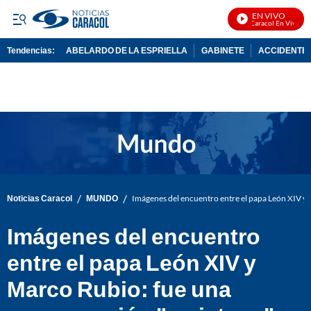
EN VIVO
Noticias Caracol En Vivo
Tendencias:
ABELARDO DE LA ESPRIELLA
GABINETE
ACCIDENTE 
PUBLICIDAD
/
/
Noticias Caracol
MUNDO
Imágenes del encuentro entre el papa León XIV y
Imágenes del encuentro
entre el papa León XIV y
Marco Rubio: fue una