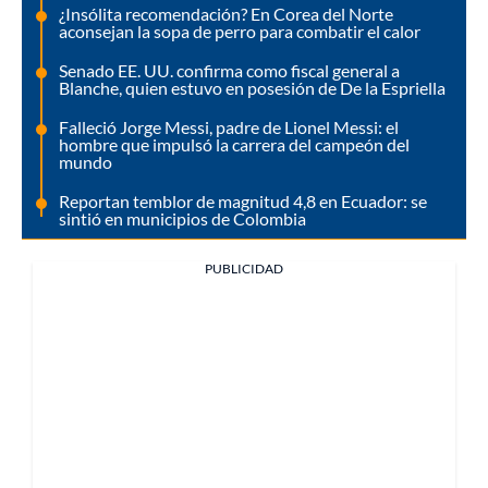
¿Insólita recomendación? En Corea del Norte
aconsejan la sopa de perro para combatir el calor
Senado EE. UU. confirma como fiscal general a
Blanche, quien estuvo en posesión de De la Espriella
Falleció Jorge Messi, padre de Lionel Messi: el
hombre que impulsó la carrera del campeón del
mundo
Reportan temblor de magnitud 4,8 en Ecuador: se
sintió en municipios de Colombia
PUBLICIDAD