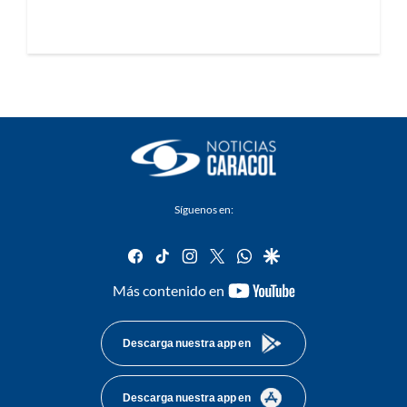
Síguenos en:
facebook
tiktok
instagram
twitter
whatsapp
google
youtube-
Más contenido en
footer
Descarga nuestra app en
Descarga nuestra app en