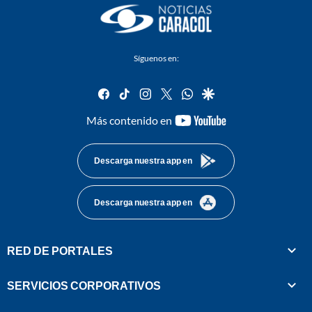
Síguenos en:
facebook
tiktok
instagram
twitter
whatsapp
google
youtube-
Más contenido en
footer
Descarga nuestra app en
Descarga nuestra app en
RED DE PORTALES
SERVICIOS CORPORATIVOS