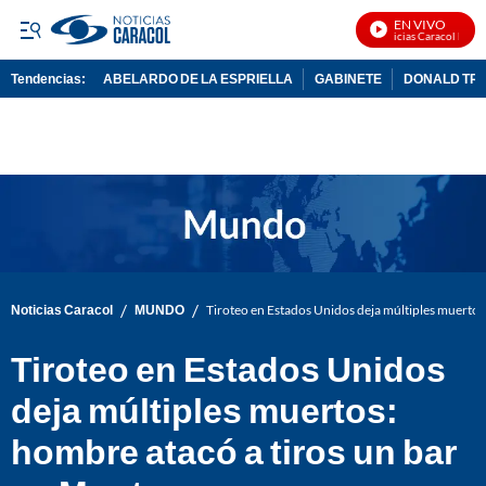
EN VIVO
Noticias Caracol En Viv
Tendencias:
ABELARDO DE LA ESPRIELLA
GABINETE
DONALD TR
PUBLICIDAD
/
/
Noticias Caracol
MUNDO
Tiroteo en Estados Unidos deja múltiples muertos
Tiroteo en Estados Unidos
deja múltiples muertos:
hombre atacó a tiros un bar