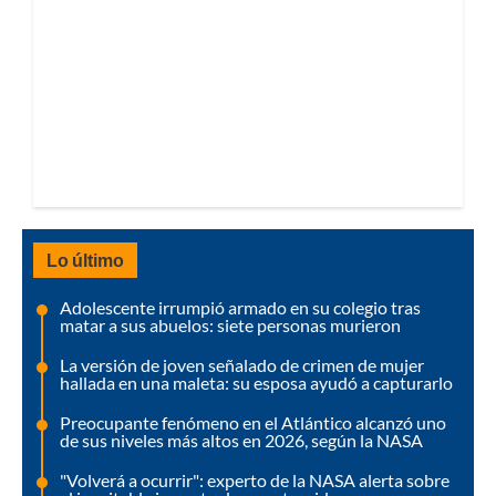
Lo último
Adolescente irrumpió armado en su colegio tras
matar a sus abuelos: siete personas murieron
La versión de joven señalado de crimen de mujer
hallada en una maleta: su esposa ayudó a capturarlo
Preocupante fenómeno en el Atlántico alcanzó uno
de sus niveles más altos en 2026, según la NASA
"Volverá a ocurrir": experto de la NASA alerta sobre