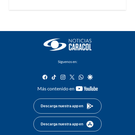
Síguenos en:
facebook
tiktok
instagram
twitter
whatsapp
google
youtube-
Más contenido en
footer
Descarga nuestra app en
Descarga nuestra app en