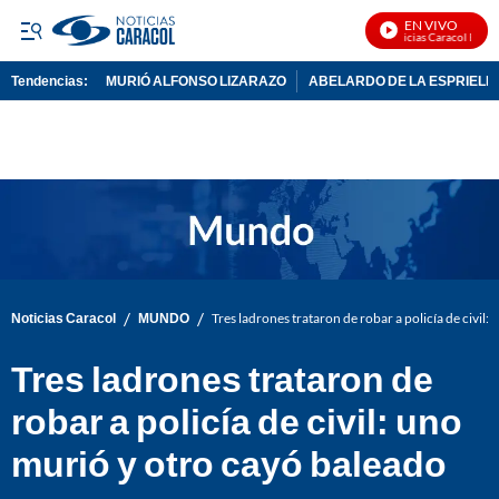
EN VIVO
Noticias Caracol En Viv
Tendencias:
MURIÓ ALFONSO LIZARAZO
ABELARDO DE LA ESPRIELL
PUBLICIDAD
/
/
Noticias Caracol
MUNDO
Tres ladrones trataron de robar a policía de civil
Tres ladrones trataron de
robar a policía de civil: uno
murió y otro cayó baleado