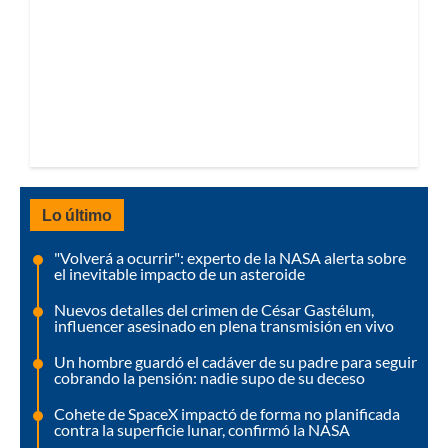
Lo último
"Volverá a ocurrir": experto de la NASA alerta sobre
el inevitable impacto de un asteroide
Nuevos detalles del crimen de César Gastélum,
influencer asesinado en plena transmisión en vivo
Un hombre guardó el cadáver de su padre para seguir
cobrando la pensión: nadie supo de su deceso
Cohete de SpaceX impactó de forma no planificada
contra la superficie lunar, confirmó la NASA