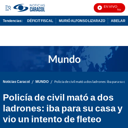
EN VIVO
Noticias 
Tendencias:
DÉFICIT FISCAL
MURIÓ ALFONSO LIZARAZO
ABELARDO
PUBLICIDAD
/
/
Noticias Caracol
MUNDO
Policía de civil mató a dos ladrones: iba para su cas
Policía de civil mató a dos
ladrones: iba para su casa y
vio un intento de fleteo