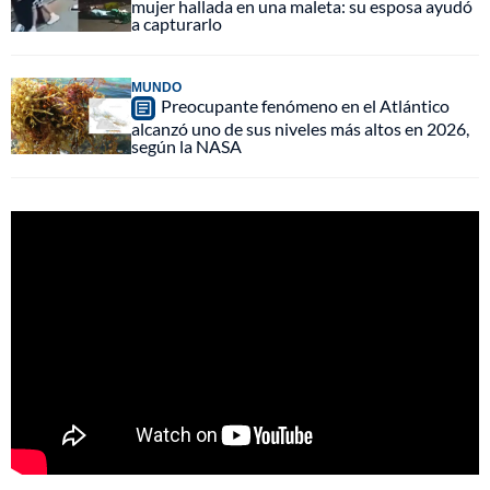
mujer hallada en una maleta: su esposa ayudó
a capturarlo
MUNDO
Preocupante fenómeno en el Atlántico
alcanzó uno de sus niveles más altos en 2026,
según la NASA