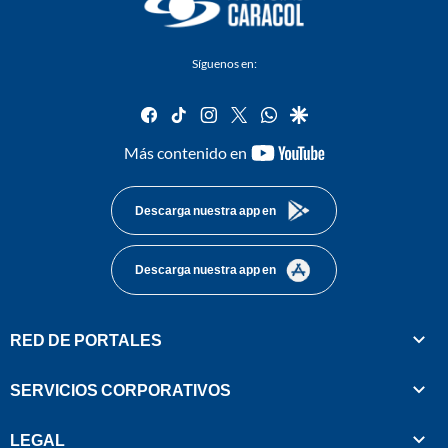
Síguenos en:
facebook
tiktok
instagram
twitter
whatsapp
google
youtube-
Más contenido en
footer
Descarga nuestra app en
Descarga nuestra app en
RED DE PORTALES
SERVICIOS CORPORATIVOS
LEGAL