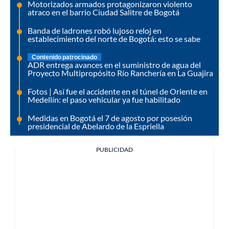
Motorizados armados protagonizaron violento
atraco en el barrio Ciudad Salitre de Bogotá
Banda de ladrones robó lujoso reloj en
establecimiento del norte de Bogotá: esto se sabe
Contenido patrocinado
ADR entrega avances en el suministro de agua del
Proyecto Multipropósito Río Ranchería en La Guajira
Fotos | Así fue el accidente en el túnel de Oriente en
Medellín: el paso vehicular ya fue habilitado
Medidas en Bogotá el 7 de agosto por posesión
presidencial de Abelardo de la Espriella
PUBLICIDAD