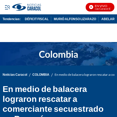
EN VIVO
Noticias Caracol En Viv
Tendencias:
DÉFICIT FISCAL
MURIÓ ALFONSO LIZARAZO
ABELARDO
PUBLICIDAD
/
/
Noticias Caracol
COLOMBIA
En medio de balacera lograron rescatar a co
En medio de balacera
lograron rescatar a
comerciante secuestrado