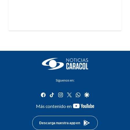
Síguenos en:
facebook
tiktok
instagram
twitter
whatsapp
google
youtube-
Más contenido en
footer
Descarga nuestra app en