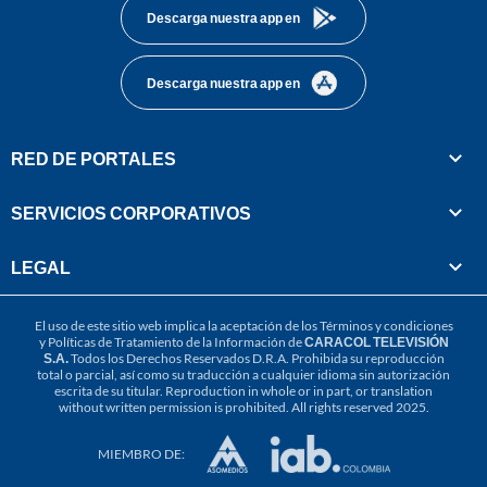
Descarga nuestra app en
Descarga nuestra app en
RED DE PORTALES
SERVICIOS CORPORATIVOS
LEGAL
El uso de este sitio web implica la aceptación de los
Términos y condiciones
y
Políticas de Tratamiento de la Información
de
CARACOL TELEVISIÓN
S.A.
Todos los Derechos Reservados D.R.A. Prohibida su reproducción
total o parcial, así como su traducción a cualquier idioma sin autorización
escrita de su titular. Reproduction in whole or in part, or translation
without written permission is prohibited. All rights reserved 2025.
MIEMBRO DE: