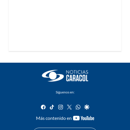
Síguenos en:
facebook
tiktok
instagram
twitter
whatsapp
google
youtube-
Más contenido en
footer