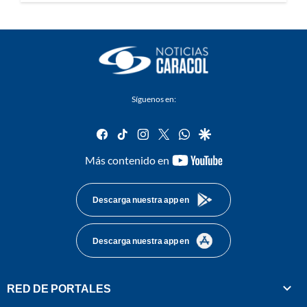
Síguenos en:
facebook
tiktok
instagram
twitter
whatsapp
google
youtube-
Más contenido en
footer
Descarga nuestra app en
Descarga nuestra app en
RED DE PORTALES