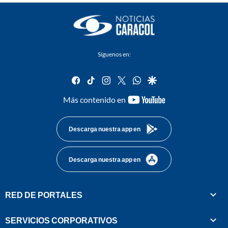
Síguenos en:
facebook
tiktok
instagram
twitter
whatsapp
google
youtube-
Más contenido en
footer
Descarga nuestra app en
Descarga nuestra app en
RED DE PORTALES
SERVICIOS CORPORATIVOS