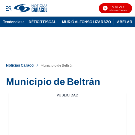
EN VIVO
Noticias Caracol En 
Tendencias:
DÉFICIT FISCAL
MURIÓ ALFONSO LIZARAZO
ABELARDO
PUBLICIDAD
/
Noticias Caracol
Municipio de Beltrán
Municipio de Beltrán
PUBLICIDAD