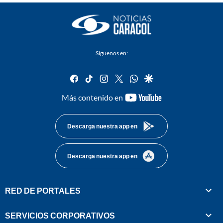
Síguenos en:
facebook
tiktok
instagram
twitter
whatsapp
google
youtube-
Más contenido en
footer
Descarga nuestra app en
Descarga nuestra app en
RED DE PORTALES
SERVICIOS CORPORATIVOS