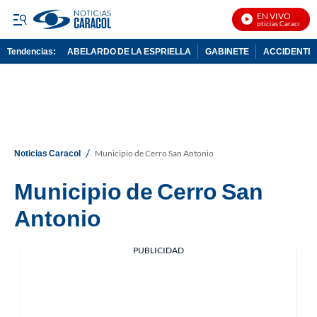
EN VIVO
Noticias Caracol En 
Tendencias:
ABELARDO DE LA ESPRIELLA
GABINETE
ACCIDENTE 
PUBLICIDAD
/
Noticias Caracol
Municipio de Cerro San Antonio
Municipio de Cerro San
Antonio
PUBLICIDAD