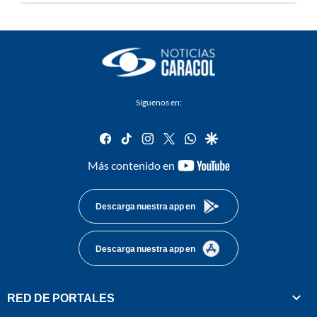
Síguenos en:
facebook
tiktok
instagram
twitter
whatsapp
google
youtube-
Más contenido en
footer
Descarga nuestra app en
Descarga nuestra app en
RED DE PORTALES