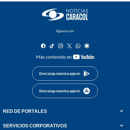
Síguenos en:
facebook
tiktok
instagram
twitter
whatsapp
google
youtube-
Más contenido en
footer
Descarga nuestra app en
Descarga nuestra app en
RED DE PORTALES
SERVICIOS CORPORATIVOS