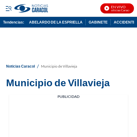
EN VIVO
Noticias Caracol En 
Tendencias:
ABELARDO DE LA ESPRIELLA
GABINETE
ACCIDENTE 
PUBLICIDAD
/
Noticias Caracol
Municipio de Villavieja
Municipio de Villavieja
PUBLICIDAD