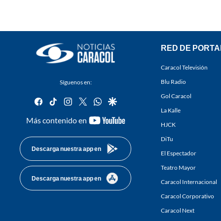
RED DE PORTA
Caracol Televisión
Blu Radio
Síguenos en:
Gol Caracol
facebook
tiktok
instagram
twitter
whatsapp
google
La Kalle
youtube-
Más contenido en
HJCK
footer
DiTu
Descarga nuestra app en
El Espectador
Teatro Mayor
Descarga nuestra app en
Caracol Internacional
Caracol Corporativo
Caracol Next