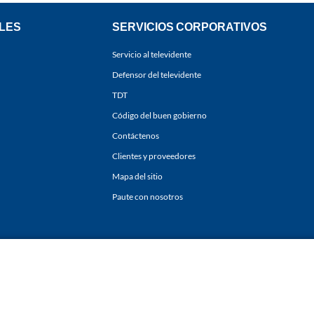
LES
SERVICIOS CORPORATIVOS
Servicio al televidente
Defensor del televidente
TDT
Código del buen gobierno
Contáctenos
Clientes y proveedores
Mapa del sitio
Paute con nosotros
ones
y
Políticas de Tratamiento de la Información
de
CARACOL TELEVISIÓN S.A.
Todo
sí como su traducción a cualquier idioma sin autorización escrita de su titular. Repro