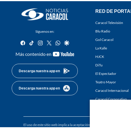
RED DE PORTA
Caracol Televisión
Blu Radio
Síguenos en:
Gol Caracol
facebook
tiktok
instagram
twitter
whatsapp
google
La Kalle
youtube-
Más contenido en
HJCK
footer
DiTu
Descarga nuestra app en
El Espectador
Teatro Mayor
Descarga nuestra app en
Caracol Internacional
Caracol Corporativo
Caracol Next
El uso de este sitio web implica la aceptación de los
Términos y condici
Derechos Reservados D.R.A. Prohibida su reproducción total o parcial, a