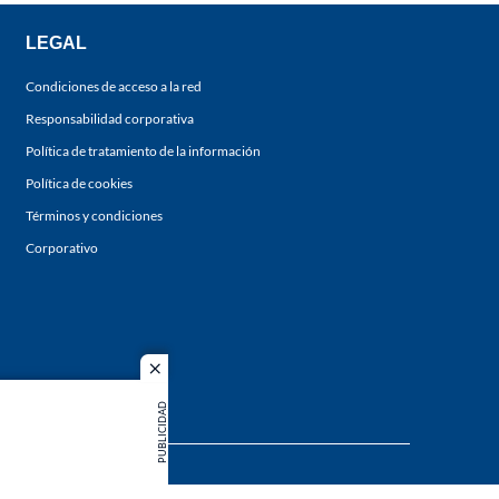
LEGAL
Condiciones de acceso a la red
Responsabilidad corporativa
Política de tratamiento de la información
Política de cookies
Términos y condiciones
Corporativo
close
PUBLICIDAD
s los
duction in
MIEMBRO DE: