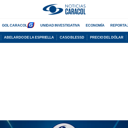
GOL CARACOL
UNIDAD INVESTIGATIVA
ECONOMÍA
REPORTA
ABELARDO DE LA ESPRIELLA
CASO BLESSD
PRECIO DEL DÓLAR
PUBLICIDAD