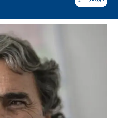
Facebook
X
Whatsapp
Copiar enlace
Telegram
LinkedIn