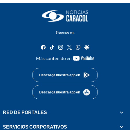
Síguenos en:
facebook
tiktok
instagram
twitter
whatsapp
google
youtube-
Más contenido en
footer
Descarga nuestra app en
Descarga nuestra app en
RED DE PORTALES
SERVICIOS CORPORATIVOS