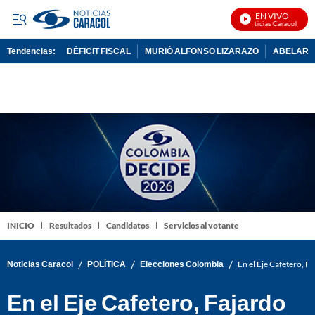
EN VIVO
Noticias Caracol En Vi
Tendencias:
DÉFICIT FISCAL
MURIÓ ALFONSO LIZARAZO
ABELARDO
PUBLICIDAD
INICIO
Resultados
Candidatos
Servicios al votante
/
/
/
Noticias Caracol
POLÍTICA
Elecciones Colombia
En el Eje Cafetero, F
En el Eje Cafetero, Fajardo