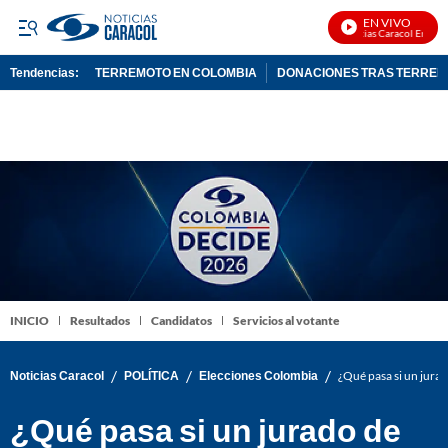
EN VIVO
Noticias Caracol En Vivo
Tendencias:
TERREMOTO EN COLOMBIA
DONACIONES TRAS TERRE
PUBLICIDAD
INICIO
Resultados
Candidatos
Servicios al votante
/
/
/
Noticias Caracol
POLÍTICA
Elecciones Colombia
¿Qué pasa si un jurad
¿Qué pasa si un jurado de