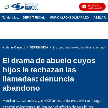
EN VIVO
Noticias Caracol En Vivo
Tendencias:
DÉFICIT FISCAL
MURIÓ ALFONSO LIZARAZO
ABELARDO
PUBLICIDAD
/
/
Noticias Caracol
SÉPTIMO DÍA
El drama de abuelo cuyos hijos le rechazan
El drama de abuelo cuyos
hijos le rechazan las
llamadas: denuncia
abandono
Héctor Catamuscay, de 82 años, sobrevive en un hogar
estatal mientras suplica por el afecto de sus hijos,