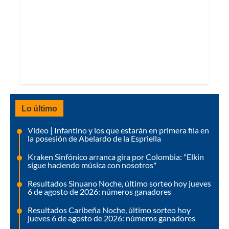
Lo último
Video | Infantino y los que estarán en primera fila en
la posesión de Abelardo de la Espriella
Kraken Sinfónico arranca gira por Colombia: "Elkin
sigue haciendo música con nosotros"
Resultados Sinuano Noche, último sorteo hoy jueves
6 de agosto de 2026: números ganadores
Resultados Caribeña Noche, último sorteo hoy
jueves 6 de agosto de 2026: números ganadores