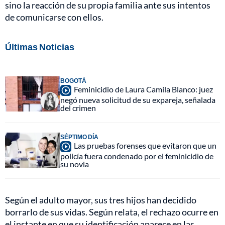
sino la reacción de su propia familia ante sus intentos
de comunicarse con ellos.
Últimas Noticias
BOGOTÁ
Feminicidio de Laura Camila Blanco: juez
negó nueva solicitud de su expareja, señalada
del crimen
SÉPTIMO DÍA
Las pruebas forenses que evitaron que un
policía fuera condenado por el feminicidio de
su novia
Según el adulto mayor, sus tres hijos han decidido
borrarlo de sus vidas. Según relata, el rechazo ocurre en
el instante en que su identificación aparece en las