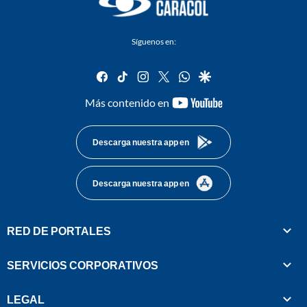
Síguenos en:
facebook
tiktok
instagram
twitter
whatsapp
google
youtube-
Más contenido en
footer
Descarga nuestra app en
Descarga nuestra app en
RED DE PORTALES
SERVICIOS CORPORATIVOS
LEGAL