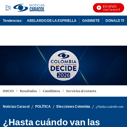
EN VIVO
Noticias Caracol En Vivo
Tendencias:
ABELARDO DE LA ESPRIELLA
GABINETE
DONALD TR
PUBLICIDAD
INICIO
Resultados
Candidatos
Servicios al votante
/
/
/
Noticias Caracol
POLÍTICA
Elecciones Colombia
¿Hasta cuándo van la
¿Hasta cuándo van las