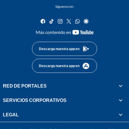
Síguenos en:
facebook
tiktok
instagram
twitter
whatsapp
google
youtube-
Más contenido en
footer
Descarga nuestra app en
Descarga nuestra app en
RED DE PORTALES
SERVICIOS CORPORATIVOS
LEGAL