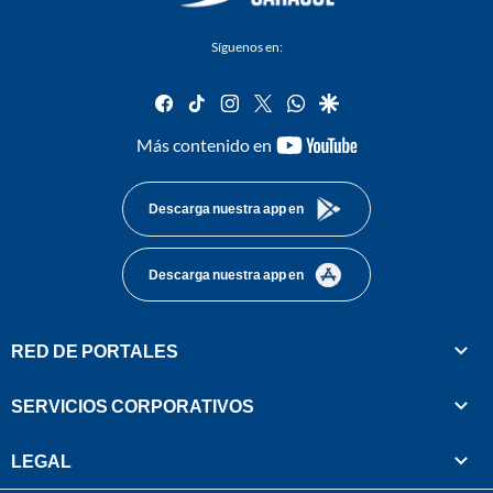
Síguenos en:
facebook
tiktok
instagram
twitter
whatsapp
google
youtube-
Más contenido en
footer
Descarga nuestra app en
Descarga nuestra app en
RED DE PORTALES
SERVICIOS CORPORATIVOS
LEGAL