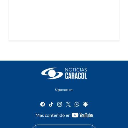
Síguenos en:
facebook
tiktok
instagram
twitter
whatsapp
google
youtube-
Más contenido en
footer