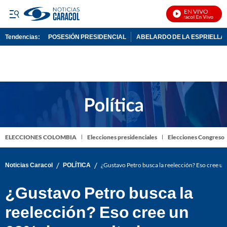
EN VIVO
Noticias Caracol En Vivo
Tendencias:
POSESIÓN PRESIDENCIAL
ABELARDO DE LA ESPRIELLA
PUBLICIDAD
ELECCIONES COLOMBIA
Elecciones presidenciales
Elecciones Congreso
/
/
Noticias Caracol
POLÍTICA
¿Gustavo Petro busca la reelección? Eso cree u
¿Gustavo Petro busca la
reelección? Eso cree un