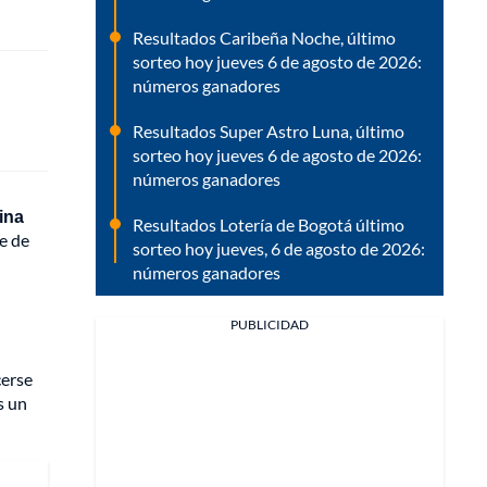
Resultados Caribeña Noche, último
sorteo hoy jueves 6 de agosto de 2026:
números ganadores
Resultados Super Astro Luna, último
sorteo hoy jueves 6 de agosto de 2026:
números ganadores
ina
Resultados Lotería de Bogotá último
fe de
sorteo hoy jueves, 6 de agosto de 2026:
números ganadores
PUBLICIDAD
cerse
s un