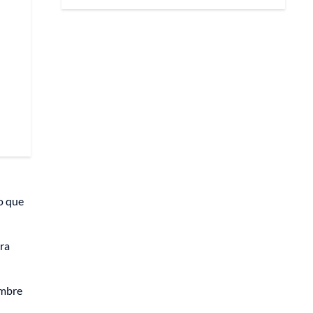
o que
ara
umbre