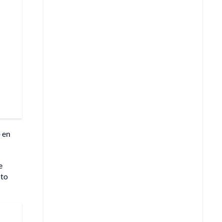
ó en
e
nto