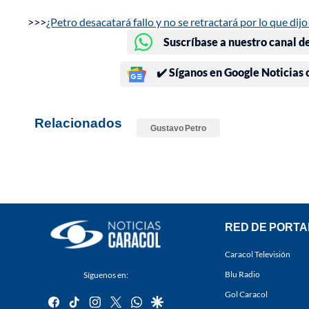
>>>
¿Petro desacatará fallo y no se retractará por lo que dijo
Suscríbase a nuestro canal d
✔️ Síganos en Google Noticias
Relacionados
Gustavo Petro
RED DE PORTA
Caracol Televisión
Blu Radio
Síguenos en:
Gol Caracol
facebook
tiktok
instagram
twitter
whatsapp
google