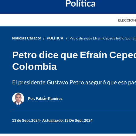
ELECCION
/
/
Noticias Caracol
POLÍTICA
Petro dice que Efraín Cepeda le dio “puña
Petro dice que Efraín Cepe
Colombia
El presidente Gustavo Petro aseguró que eso pas
Por:
Fabián Ramírez
13 de Sept, 2024
Actualizado: 13 De Sept, 2024