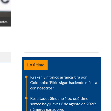
ública.
n
Lo último
Kraken Sinfónico arranca gira por
Colombia: "Elkin sigue haciendo música
con nosotros"
Resultados Sinuano Noche, último
sorteo hoy jueves 6 de agosto de 2026:
números ganadores