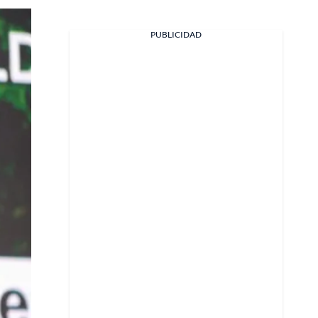
PUBLICIDAD
Facebook
X
Whatsapp
Copiar enlace
Telegram
LinkedIn