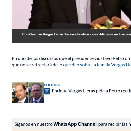
Con Germán Vargas Lleras "he vivido situaciones difíciles e incluso nos
En uno de los discursos que el presidente Gustavo Petro ofr
que no se retractará de
lo que dijo sobre la familia Vargas L
POLÍTICA
Enrique Vargas Lleras pide a Petro recti
Síganos en nuestro
WhatsApp Channel
, para recibir las