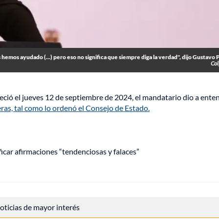
 hemos ayudado (...) pero eso no significa que siempre diga la verdad", dijo Gustavo 
Col
eció el jueves 12 de septiembre de 2024, el mandatario dio a ente
leras, tal como lo ordenó el Consejo de Estado.
ficar afirmaciones “tendenciosas y falaces”
 noticias de mayor interés