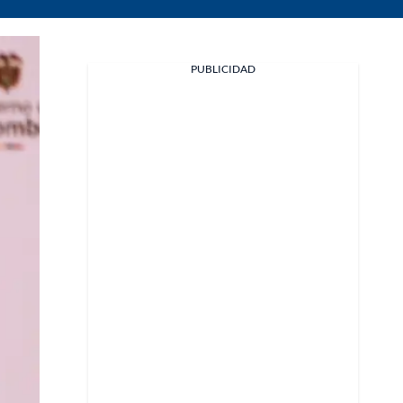
PUBLICIDAD
Facebook
X
Whatsapp
Copiar enlace
Telegram
LinkedIn