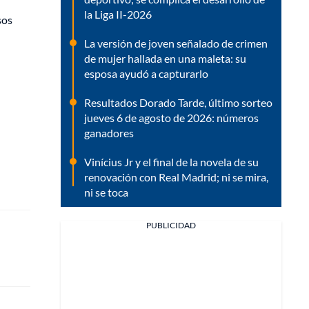
la Liga II-2026
sos
La versión de joven señalado de crimen
de mujer hallada en una maleta: su
esposa ayudó a capturarlo
Resultados Dorado Tarde, último sorteo
jueves 6 de agosto de 2026: números
ganadores
Vinícius Jr y el final de la novela de su
renovación con Real Madrid; ni se mira,
ni se toca
PUBLICIDAD