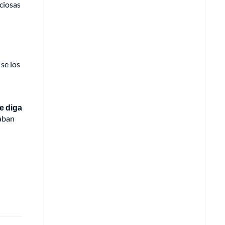
nciosas
se los
e diga
taban