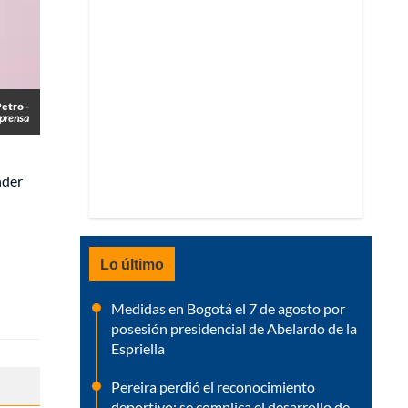
Petro -
prensa
nder
Lo último
Medidas en Bogotá el 7 de agosto por
posesión presidencial de Abelardo de la
Espriella
Pereira perdió el reconocimiento
deportivo; se complica el desarrollo de