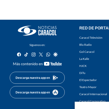
RED DE PORTA
Caracol Televisión
Blu Radio
Síguenos en:
Gol Caracol
facebook
tiktok
instagram
twitter
whatsapp
google
La Kalle
youtube-
Más contenido en
HJCK
footer
DiTu
Descarga nuestra app en
El Espectador
Teatro Mayor
Descarga nuestra app en
Caracol Internacional
Caracol Corporativo
Caracol Next