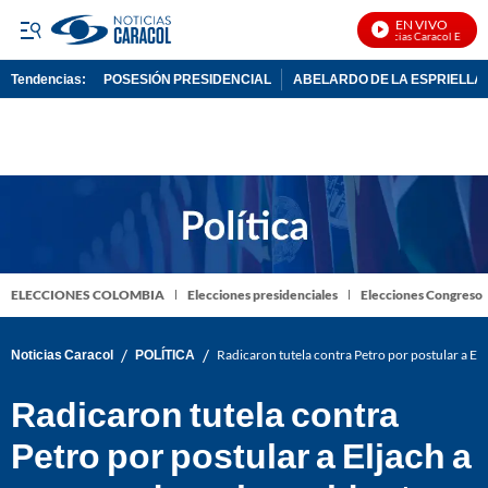
EN VIVO
Noticias Caracol En Vivo
Tendencias:
POSESIÓN PRESIDENCIAL
ABELARDO DE LA ESPRIELLA
PUBLICIDAD
ELECCIONES COLOMBIA
Elecciones presidenciales
Elecciones Congreso
/
/
Noticias Caracol
POLÍTICA
Radicaron tutela contra Petro por postular a El
Radicaron tutela contra
Petro por postular a Eljach a