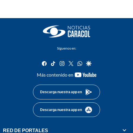
Síguenos en:
facebook
tiktok
instagram
twitter
whatsapp
google
youtube-
Más contenido en
footer
Descarga nuestra app en
Descarga nuestra app en
RED DE PORTALES