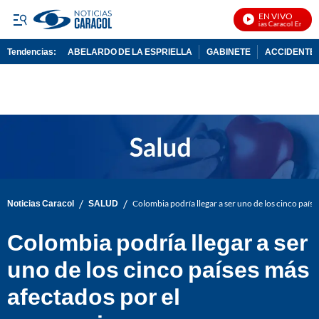
EN VIVO
Noticias Caracol En Vivo
Tendencias:
ABELARDO DE LA ESPRIELLA
GABINETE
ACCIDENTE 
PUBLICIDAD
/
/
Noticias Caracol
SALUD
Colombia podría llegar a ser uno de los cinco país
Colombia podría llegar a ser
uno de los cinco países más
afectados por el