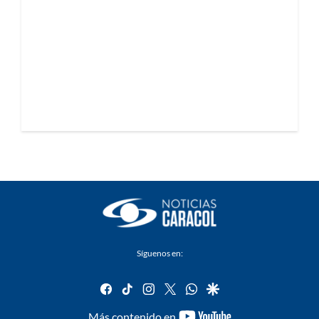
Síguenos en:
facebook
tiktok
instagram
twitter
whatsapp
google
youtube-
Más contenido en