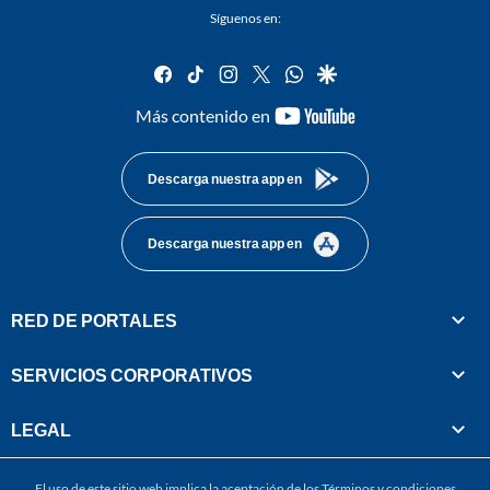
Síguenos en:
facebook
tiktok
instagram
twitter
whatsapp
google
youtube-
Más contenido en
footer
Descarga nuestra app en
Descarga nuestra app en
RED DE PORTALES
SERVICIOS CORPORATIVOS
LEGAL
El uso de este sitio web implica la aceptación de los
Términos y condiciones