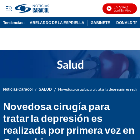
EN VIVO
Noticias Caracol En Vivo
Tendencias:
ABELARDO DE LA ESPRIELLA
GABINETE
DONALD TR
PUBLICIDAD
/
/
Noticias Caracol
SALUD
Novedosa cirugía para tratar la depresión es real
Novedosa cirugía para
tratar la depresión es
realizada por primera vez en