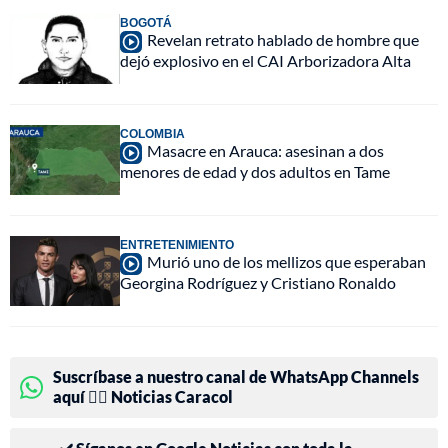
BOGOTÁ
Revelan retrato hablado de hombre que
dejó explosivo en el CAI Arborizadora Alta
COLOMBIA
Masacre en Arauca: asesinan a dos
menores de edad y dos adultos en Tame
ENTRETENIMIENTO
Murió uno de los mellizos que esperaban
Georgina Rodríguez y Cristiano Ronaldo
Suscríbase a nuestro canal de WhatsApp Channels
aquí 👉🏻 Noticias Caracol