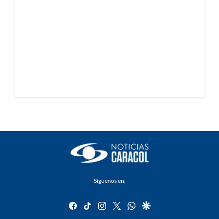
Síguenos en:
facebook
tiktok
instagram
twitter
whatsapp
google