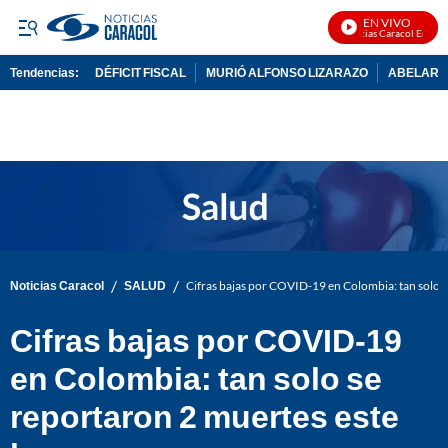
EN VIVO
Noticias Caracol En Vivo
Tendencias:
DÉFICIT FISCAL
MURIÓ ALFONSO LIZARAZO
ABELARDO
PUBLICIDAD
/
/
Noticias Caracol
SALUD
Cifras bajas por COVID-19 en Colombia: tan solo s
Cifras bajas por COVID-19
en Colombia: tan solo se
reportaron 2 muertes este