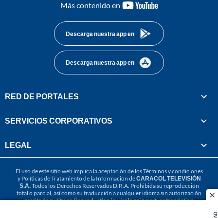
youtube-
Más contenido en
footer
Descarga nuestra app en
Descarga nuestra app en
RED DE PORTALES
SERVICIOS CORPORATIVOS
LEGAL
El uso de este sitio web implica la aceptación de los
Términos y condiciones
y
Políticas de Tratamiento de la Información
de
CARACOL TELEVISIÓN
S.A.
Todos los Derechos Reservados D.R.A. Prohibida su reproducción
total o parcial, así como su traducción a cualquier idioma sin autorización
cl
escrita de su titular. Reproduction in whole or in part, or translation
without written permission is prohibited. All rights reserved 2025.