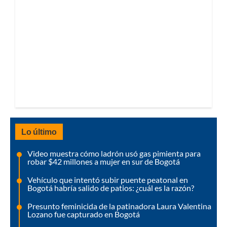
Lo último
Video muestra cómo ladrón usó gas pimienta para
robar $42 millones a mujer en sur de Bogotá
Vehículo que intentó subir puente peatonal en
Bogotá habría salido de patios: ¿cuál es la razón?
Presunto feminicida de la patinadora Laura Valentina
Lozano fue capturado en Bogotá