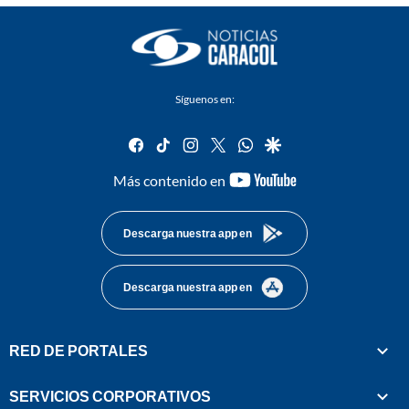
Síguenos en:
facebook
tiktok
instagram
twitter
whatsapp
google
youtube-
Más contenido en
footer
Descarga nuestra app en
Descarga nuestra app en
RED DE PORTALES
SERVICIOS CORPORATIVOS