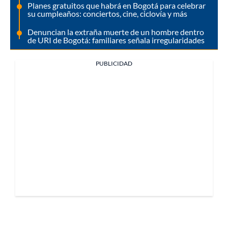
Planes gratuitos que habrá en Bogotá para celebrar
su cumpleaños: conciertos, cine, ciclovía y más
Denuncian la extraña muerte de un hombre dentro
de URI de Bogotá: familiares señala irregularidades
PUBLICIDAD