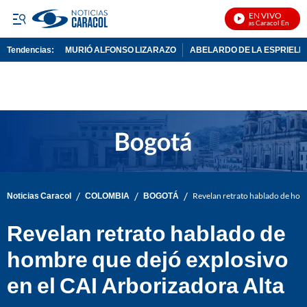
EN VIVO
Noticias Caracol En Vivo
Tendencias:
MURIÓ ALFONSO LIZARAZO
ABELARDO DE LA ESPRIELL
PUBLICIDAD
/
/
/
Noticias Caracol
COLOMBIA
BOGOTÁ
Revelan retrato hablado de homb
Revelan retrato hablado de
hombre que dejó explosivo
en el CAI Arborizadora Alta