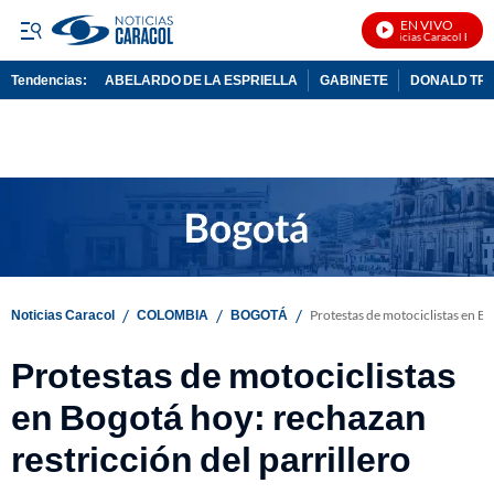
EN VIVO
Noticias Caracol En Viv
Tendencias:
ABELARDO DE LA ESPRIELLA
GABINETE
DONALD TR
PUBLICIDAD
/
/
/
Noticias Caracol
COLOMBIA
BOGOTÁ
Protestas de motociclistas en Bo
Protestas de motociclistas
en Bogotá hoy: rechazan
restricción del parrillero