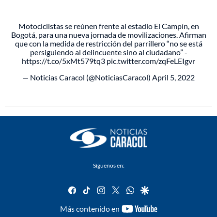
Motociclistas se reúnen frente al estadio El Campín, en
Bogotá, para una nueva jornada de movilizaciones. Afirman
que con la medida de restricción del parrillero “no se está
persiguiendo al delincuente sino al ciudadano” -
https://t.co/5xMt579tq3
pic.twitter.com/zqFeLEIgvr
— Noticias Caracol (@NoticiasCaracol)
April 5, 2022
Síguenos en:
facebook
tiktok
instagram
twitter
whatsapp
google
youtube-
Más contenido en
footer