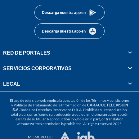
Descarga nuestra app en
Descarga nuestra app en
RED DE PORTALES
SERVICIOS CORPORATIVOS
LEGAL
El uso de este sitio web implica la aceptación de los
Términos y condiciones
y
Políticas de Tratamiento de la Información
de
CARACOL TELEVISIÓN
S.A.
Todos los Derechos Reservados D.R.A. Prohibida su reproducción
total o parcial, así como su traducción a cualquier idioma sin autorización
escrita de su titular. Reproduction in whole or in part, or translation
without written permission is prohibited. All rights reserved 2025.
MIEMBRO DE: