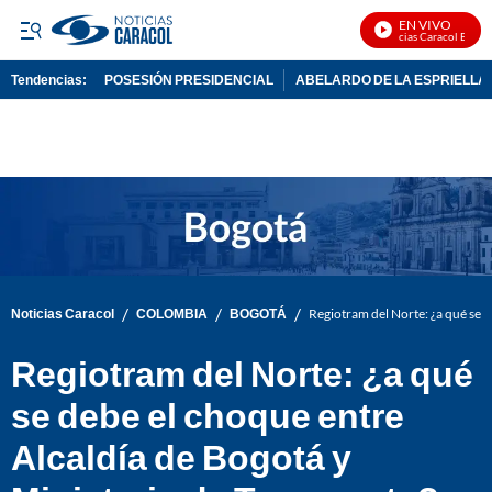
EN VIVO
Noticias Caracol En Vivo
Tendencias:
POSESIÓN PRESIDENCIAL
ABELARDO DE LA ESPRIELLA
PUBLICIDAD
/
/
/
Noticias Caracol
COLOMBIA
BOGOTÁ
Regiotram del Norte: ¿a qué se d
Regiotram del Norte: ¿a qué
se debe el choque entre
Alcaldía de Bogotá y