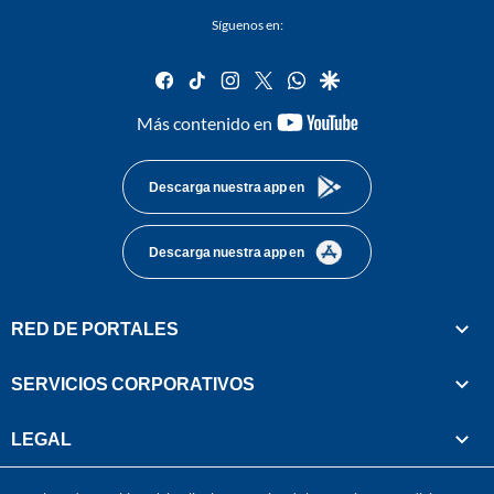
Síguenos en:
facebook
tiktok
instagram
twitter
whatsapp
google
youtube-
Más contenido en
footer
Descarga nuestra app en
Descarga nuestra app en
RED DE PORTALES
SERVICIOS CORPORATIVOS
LEGAL