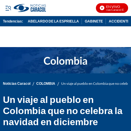
EN VIVO
Noticias Caracol En Vivo
Tendencias:
ABELARDO DE LA ESPRIELLA
GABINETE
ACCIDENTE 
PUBLICIDAD
/
/
Noticias Caracol
COLOMBIA
Un viaje al pueblo en Colombia que no celebra
Un viaje al pueblo en
Colombia que no celebra la
navidad en diciembre