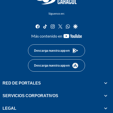
Síguenos en:
facebook
tiktok
instagram
twitter
whatsapp
google
youtube-
Más contenido en
footer
Descarga nuestra app en
Descarga nuestra app en
RED DE PORTALES
SERVICIOS CORPORATIVOS
LEGAL