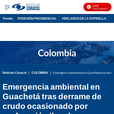
LIVE
Noticias Caracol En Viv
Trends:
POSESIÓN PRESIDENCIAL
ABELARDO DE LA ESPRIELLA
C
ADVERTISEMENT
/
/
Noticias Caracol
COLOMBIA
Emergencia ambiental en Guachetá tras derram
Emergencia ambiental en
Guachetá tras derrame de
crudo ocasionado por