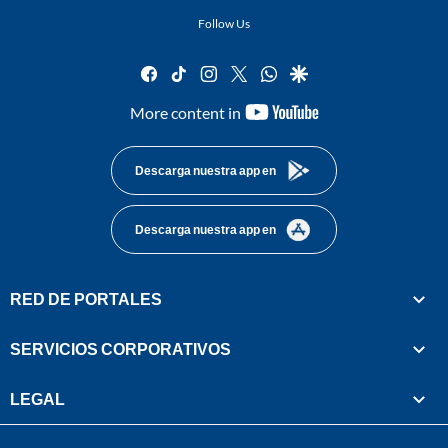
Follow Us
facebook
tiktok
instagram
twitter
whatsapp
google
youtube-
More content in
footer
Descarga nuestra app en
Descarga nuestra app en
RED DE PORTALES
SERVICIOS CORPORATIVOS
LEGAL