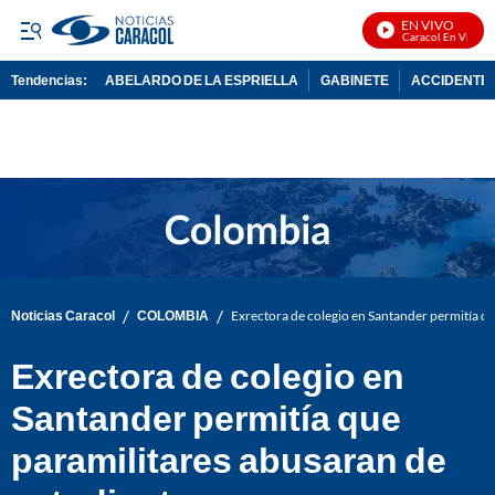
EN VIVO
Noticias Caracol En Vivo
Tendencias:
ABELARDO DE LA ESPRIELLA
GABINETE
ACCIDENTE 
PUBLICIDAD
/
/
Noticias Caracol
COLOMBIA
Exrectora de colegio en Santander permitía qu
Exrectora de colegio en
Santander permitía que
paramilitares abusaran de