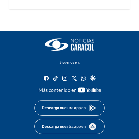
Síguenos en:
facebook
tiktok
instagram
twitter
whatsapp
google
youtube-
Más contenido en
footer
Descarga nuestra app en
Descarga nuestra app en