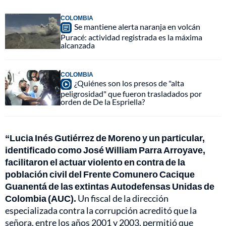
COLOMBIA
Se mantiene alerta naranja en volcán
Puracé: actividad registrada es la máxima
alcanzada
COLOMBIA
¿Quiénes son los presos de "alta
peligrosidad" que fueron trasladados por
orden de De la Espriella?
“Lucia Inés Gutiérrez de Moreno y un particular,
identificado como José William Parra Arroyave,
facilitaron el actuar violento en contra de la
población civil del Frente Comunero Cacique
Guanentá de las extintas Autodefensas Unidas de
Colombia (AUC).
Un fiscal de la dirección
especializada contra la corrupción acreditó que la
señora, entre los años 2001 y 2003, permitió que