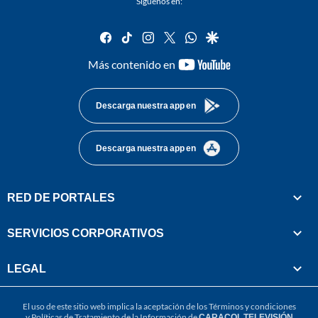
Síguenos en:
facebook
tiktok
instagram
twitter
whatsapp
google
youtube-
Más contenido en
footer
Descarga nuestra app en
Descarga nuestra app en
RED DE PORTALES
SERVICIOS CORPORATIVOS
LEGAL
El uso de este sitio web implica la aceptación de los
Términos y condiciones
y
Políticas de Tratamiento de la Información
de
CARACOL TELEVISIÓN