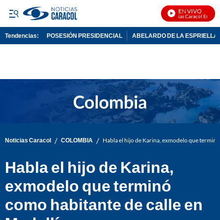
EN VIVO
Noticias Caracol En Vivo
Tendencias:
POSESIÓN PRESIDENCIAL
ABELARDO DE LA ESPRIELLA
PUBLICIDAD
/
/
Noticias Caracol
COLOMBIA
Habla el hijo de Karina, exmodelo que terminó
Habla el hijo de Karina,
exmodelo que terminó
como habitante de calle en