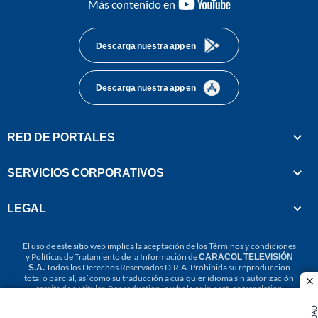
youtube-
Más contenido en
footer
Descarga nuestra app en
Descarga nuestra app en
RED DE PORTALES
SERVICIOS CORPORATIVOS
LEGAL
El uso de este sitio web implica la aceptación de los
Términos y condiciones
y
Políticas de Tratamiento de la Información
de
CARACOL TELEVISIÓN
S.A.
Todos los Derechos Reservados D.R.A. Prohibida su reproducción
total o parcial, así como su traducción a cualquier idioma sin autorización
cl
escrita de su titular. Reproduction in whole or in part, or translation
without written permission is prohibited. All rights reserved 2025.