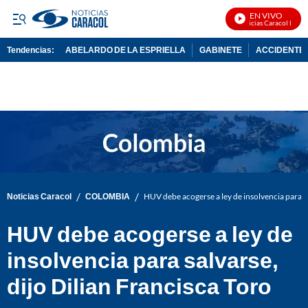
EN VIVO
Noticias Caracol En Viv
Tendencias:
ABELARDO DE LA ESPRIELLA
GABINETE
ACCIDENTE 
PUBLICIDAD
/
/
Noticias Caracol
COLOMBIA
HUV debe acogerse a ley de insolvencia para sa
HUV debe acogerse a ley de
insolvencia para salvarse,
dijo Dilian Francisca Toro