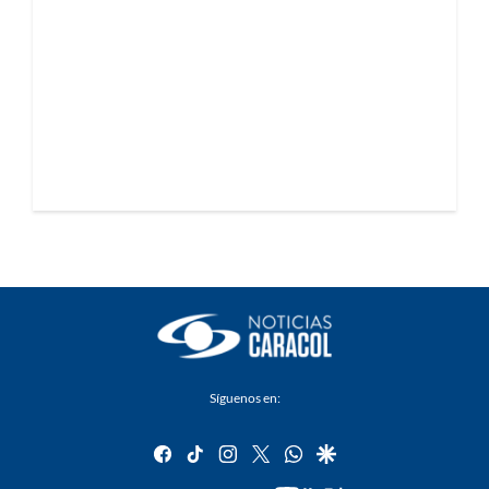
Síguenos en:
facebook
tiktok
instagram
twitter
whatsapp
google