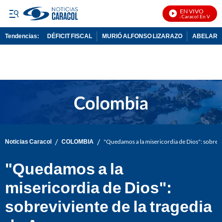
EN VIVO
Noticias Caracol En Vivo
Tendencias:
DÉFICIT FISCAL
MURIÓ ALFONSO LIZARAZO
ABELARDO
PUBLICIDAD
/
/
Noticias Caracol
COLOMBIA
"Quedamos a la misericordia de Dios": sobrevi
"Quedamos a la
misericordia de Dios":
sobreviviente de la tragedia