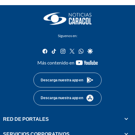
Síguenos en:
facebook
tiktok
instagram
twitter
whatsapp
google
youtube-
Más contenido en
footer
Descarga nuestra app en
Descarga nuestra app en
RED DE PORTALES
SERVICIOS CORPORATIVOS