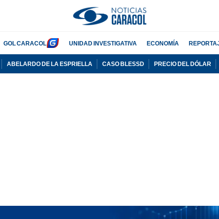
GOL CARACOL
UNIDAD INVESTIGATIVA
ECONOMÍA
REPORTA
ABELARDO DE LA ESPRIELLA
CASO BLESSD
PRECIO DEL DÓLAR
PUBLICIDAD