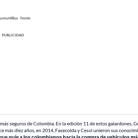
yota Hillux
Toyota
PUBLICIDAD
 más seguros de Colombia. En la edición 11 de estos galardones, 
ace más diez años, en 2014, Fasecolda y Cesvi unieron sus conocim
o que guíe a los colombianos hacia la compra de vehículos m