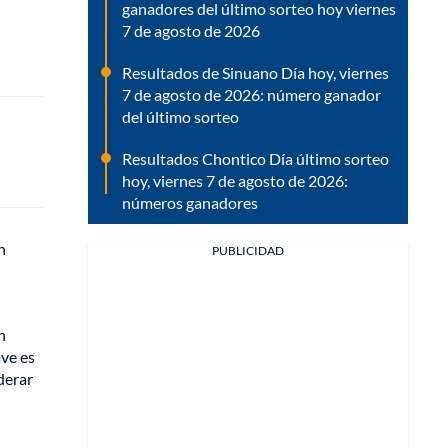
ganadores del último sorteo hoy viernes
7 de agosto de 2026
Resultados de Sinuano Día hoy, viernes
7 de agosto de 2026: número ganador
del último sorteo
Resultados Chontico Día último sorteo
hoy, viernes 7 de agosto de 2026:
números ganadores
n
PUBLICIDAD
n
ave es
derar