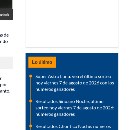
ortesía
as de
ando
Lo último
Super Astro Luna: vea el último sorteo
y
hoy viernes 7 de agosto de 2026 con los
 por
números ganadores
canto,
Resultados Sinuano Noche, último
sorteo hoy viernes 7 de agosto de 2026:
números ganadores
Resultados Chontico Noche: números