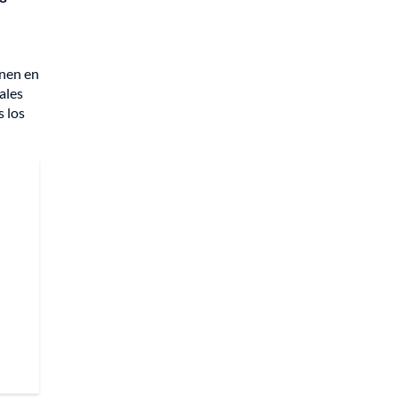
enen en
ales
s los