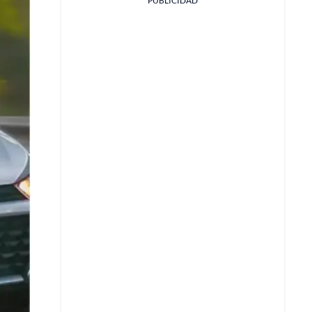
PUBLICIDAD
Facebook
X
Whatsapp
Copiar enlace
Telegram
LinkedIn