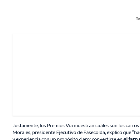
To
Justamente, los Premios Vía muestran cuáles son los carros
Morales, presidente Ejecutivo de Fasecolda, explicó que “h
y experiencia con un propósito claro: convertirse en
el far