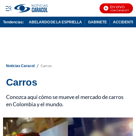
EN VIVO
Noticias Caracol En Vivo
Tendencias:
ABELARDO DE LA ESPRIELLA
GABINETE
ACCIDENTE 
PUBLICIDAD
/
Noticias Caracol
Carros
Carros
Conozca aquí cómo se mueve el mercado de carros
en Colombia y el mundo.