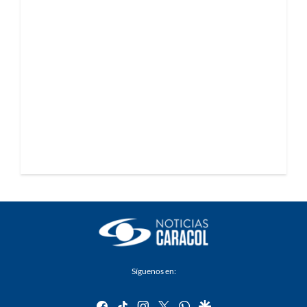
Síguenos en:
facebook
tiktok
instagram
twitter
whatsapp
google