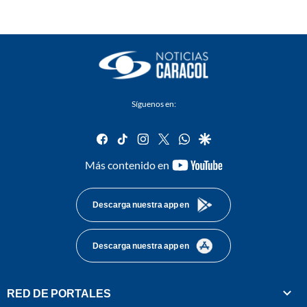
Síguenos en:
facebook
tiktok
instagram
twitter
whatsapp
google
youtube-
Más contenido en
footer
Descarga nuestra app en
Descarga nuestra app en
RED DE PORTALES