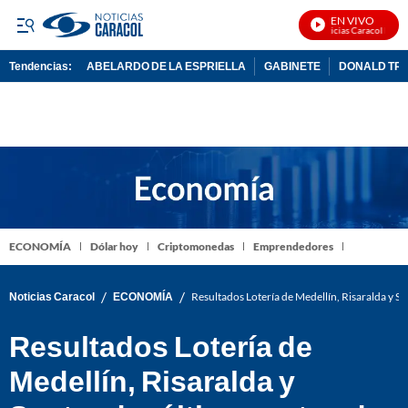
EN VIVO
Noticias Caracol En Viv
Tendencias:
ABELARDO DE LA ESPRIELLA
GABINETE
DONALD TR
PUBLICIDAD
ECONOMÍA
Dólar hoy
Criptomonedas
Emprendedores
/
/
Noticias Caracol
ECONOMÍA
Resultados Lotería de Medellín, Risaralda y Sa
Resultados Lotería de
Medellín, Risaralda y