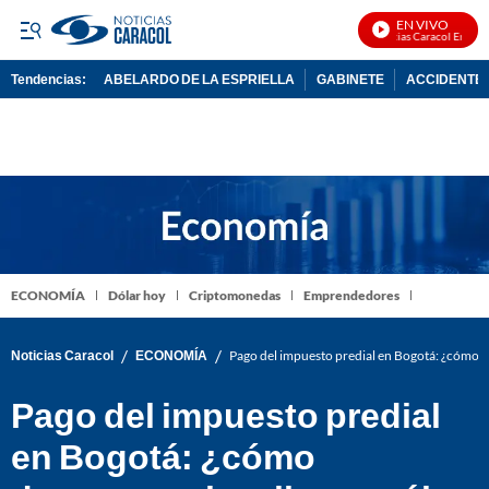
EN VIVO
Noticias Caracol En Vivo
Tendencias:
ABELARDO DE LA ESPRIELLA
GABINETE
ACCIDENTE 
PUBLICIDAD
ECONOMÍA
Dólar hoy
Criptomonedas
Emprendedores
/
/
Noticias Caracol
ECONOMÍA
Pago del impuesto predial en Bogotá: ¿cómo de
Pago del impuesto predial
en Bogotá: ¿cómo