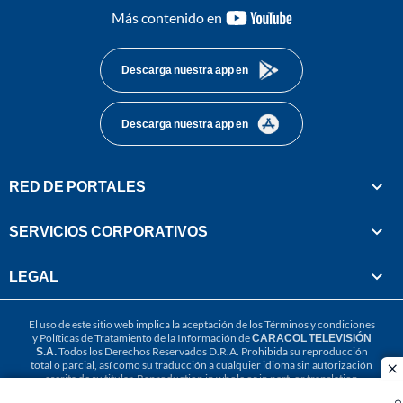
youtube-
Más contenido en
footer
Descarga nuestra app en
Descarga nuestra app en
RED DE PORTALES
SERVICIOS CORPORATIVOS
LEGAL
El uso de este sitio web implica la aceptación de los
Términos y condiciones
y
Políticas de Tratamiento de la Información
de
CARACOL TELEVISIÓN
S.A.
Todos los Derechos Reservados D.R.A. Prohibida su reproducción
total o parcial, así como su traducción a cualquier idioma sin autorización
cl
escrita de su titular. Reproduction in whole or in part, or translation
without written permission is prohibited. All rights reserved 2025.