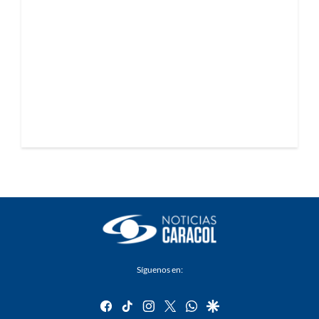
Síguenos en:
facebook
tiktok
instagram
twitter
whatsapp
google