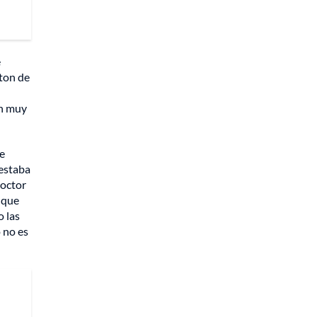
e
lton de
an muy
De
 estaba
doctor
o que
o las
 no es