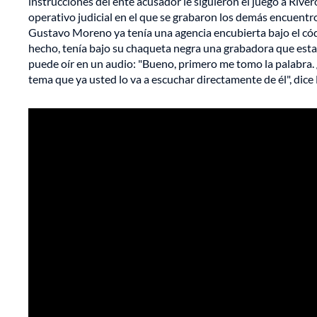
instrucciones del ente acusador le siguieron el juego a River
operativo judicial en el que se grabaron los demás encuentro
Gustavo Moreno ya tenía una agencia encubierta bajo el cód
hecho, tenía bajo su chaqueta negra una grabadora que esta
puede oír en un audio: "Bueno, primero me tomo la palabra. 
tema que ya usted lo va a escuchar directamente de él", dic