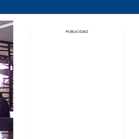
Facebook
PUBLICIDAD
X
Whatsapp
Copiar enlace
Telegram
LinkedIn