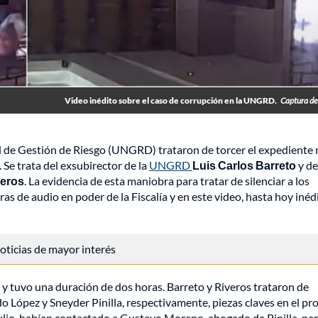
Video inédito sobre el caso de corrupción en la UNGRD.
Captura de
ad de Gestión de Riesgo (UNGRD) trataron de torcer el expediente
Se trata del exsubirector de la
UNGRD
Luis Carlos Barreto
y de
veros
. La evidencia de esta maniobra para tratar de silenciar a los
s de audio en poder de la Fiscalía y en este video, hasta hoy inédi
 noticias de mayor interés
 y tuvo una duración de dos horas. Barreto y Riveros trataron de
 López y Sneyder Pinilla, respectivamente, piezas claves en el pr
e julio, habían contactado a Gustavo Moreno, abogado de Pinilla, pa