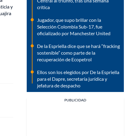
Central al triunfo, tras una semana
ticia y
crítica
uajira
Jugador, que supo brillar con la
Selección Colombia Sub-17, fue
oficializado por Manchester United
De la Espriella dice que se hará “fracking
sostenible” como parte de la
recuperación de Ecopetrol
Ellos son los elegidos por De la Espriella
para el Dapre, secretaría jurídica y
jefatura de despacho
PUBLICIDAD