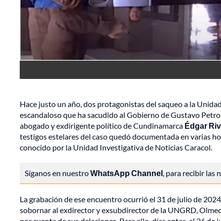
Hace justo un año, dos protagonistas del saqueo a la Unid
escandaloso que ha sacudido al Gobierno de Gustavo Petro. 
abogado y exdirigente político de Cundinamarca
Édgar Ri
testigos estelares del caso quedó documentada en varias hora
conocido por la Unidad Investigativa de Noticias Caracol.
Síganos en nuestro
WhatsApp Channel
, para recibir las
La grabación de ese encuentro ocurrió el 31 de julio de 2024
sobornar al exdirector y exsubdirector de la UNGRD, Olmedo
por cuenta de sus delaciones. Para ello, días antes, el 26 d