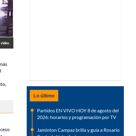
 video.
 más
l
to,
Lo último
Partidos EN VIVO HOY 8 de agosto del
2026: horarios y programación por TV
oceso
Jaminton Campaz brilla y guía a Rosario
ra