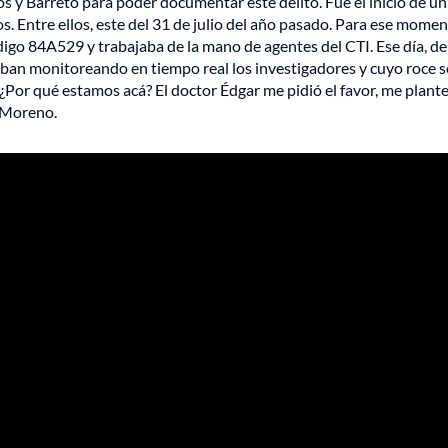
os y Barreto para poder documentar este delito. Fue el inicio de un
s. Entre ellos, este del 31 de julio del año pasado. Para ese mome
igo 84A529 y trabajaba de la mano de agentes del CTI. Ese día, de
ban monitoreando en tiempo real los investigadores y cuyo roce s
¿Por qué estamos acá? El doctor Édgar me pidió el favor, me plant
e Moreno.