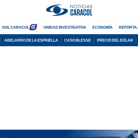
GOL CARACOL
UNIDAD INVESTIGATIVA
ECONOMÍA
REPORTA
ABELARDO DE LA ESPRIELLA
CASO BLESSD
PRECIO DEL DÓLAR
PUBLICIDAD