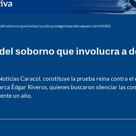
to del soborno que involucra a dos protagonistas del saqueo a la UNGRD
o del soborno que involucra a 
Noticias Caracol, constituye la prueba reina contra el
rca Édgar Riveros, quienes buscaron silenciar las conf
mente un año.