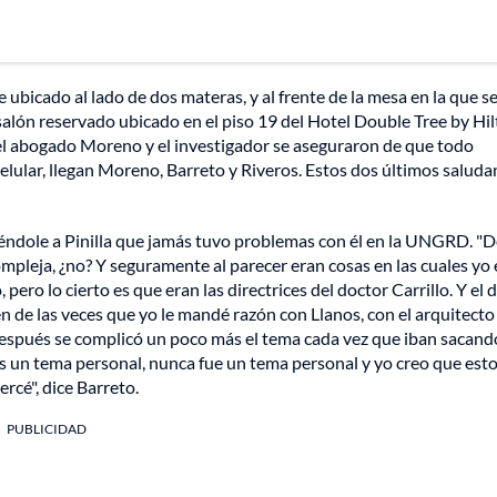
ubicado al lado de dos materas, y al frente de la mesa en la que s
 salón reservado ubicado en el piso 19 del Hotel Double Tree by Hi
el abogado Moreno y el investigador se aseguraron de que todo
 celular, llegan Moreno, Barreto y Riveros. Estos dos últimos salud
ciéndole a Pinilla que jamás tuvo problemas con él en la UNGRD. "
mpleja, ¿no? Y seguramente al parecer eran cosas en las cuales yo
ero lo cierto es que eran las directrices del doctor Carrillo. Y el 
én de las veces que yo le mandé razón con Llanos, con el arquitect
después se complicó un poco más el tema cada vez que iban sacand
s un tema personal, nunca fue un tema personal y yo creo que esto
rcé", dice Barreto.
PUBLICIDAD