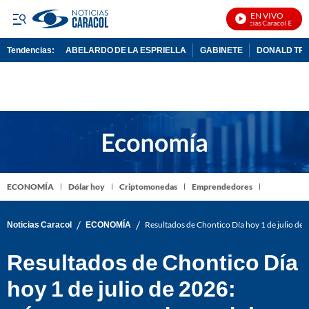
EN VIVO
Noticias Caracol En Vivo
Tendencias:
ABELARDO DE LA ESPRIELLA
GABINETE
DONALD TR
PUBLICIDAD
ECONOMÍA
Dólar hoy
Criptomonedas
Emprendedores
/
/
Noticias Caracol
ECONOMÍA
Resultados de Chontico Día hoy 1 de julio de
Resultados de Chontico Día
hoy 1 de julio de 2026: