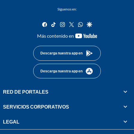
Síguenos en:
facebook
tiktok
instagram
twitter
whatsapp
google
youtube-
Más contenido en
footer
Descarga nuestra app en
Descarga nuestra app en
RED DE PORTALES
SERVICIOS CORPORATIVOS
LEGAL