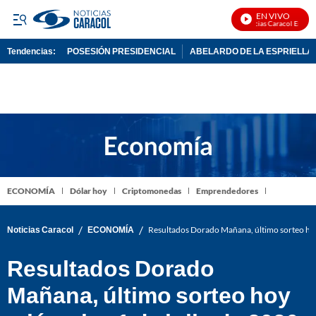
EN VIVO
Noticias Caracol En Vivo
Tendencias:
POSESIÓN PRESIDENCIAL
ABELARDO DE LA ESPRIELLA
PUBLICIDAD
ECONOMÍA
Dólar hoy
Criptomonedas
Emprendedores
/
/
Noticias Caracol
ECONOMÍA
Resultados Dorado Mañana, último sorteo hoy
Resultados Dorado
Mañana, último sorteo hoy