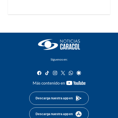
Síguenos en:
facebook
tiktok
instagram
twitter
whatsapp
google
youtube-
Más contenido en
footer
Descarga nuestra app en
Descarga nuestra app en