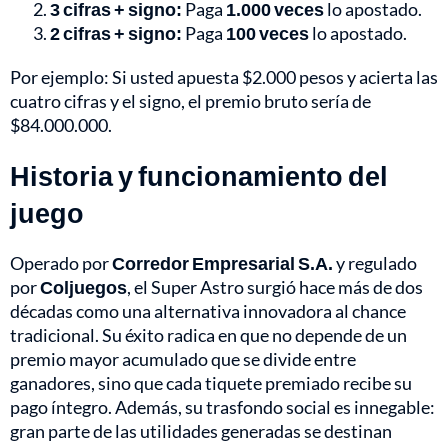
3 cifras + signo:
Paga
1.000 veces
lo apostado.
2 cifras + signo:
Paga
100 veces
lo apostado.
Por ejemplo: Si usted apuesta $2.000 pesos y acierta las
cuatro cifras y el signo, el premio bruto sería de
$84.000.000.
Historia y funcionamiento del
juego
Operado por
Corredor Empresarial S.A.
y regulado
por
Coljuegos
, el Super Astro surgió hace más de dos
décadas como una alternativa innovadora al chance
tradicional. Su éxito radica en que no depende de un
premio mayor acumulado que se divide entre
ganadores, sino que cada tiquete premiado recibe su
pago íntegro. Además, su trasfondo social es innegable:
gran parte de las utilidades generadas se destinan