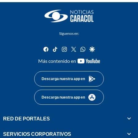
Síguenos en:
facebook
tiktok
instagram
twitter
whatsapp
google
youtube-
Más contenido en
footer
Descarga nuestra app en
Descarga nuestra app en
RED DE PORTALES
SERVICIOS CORPORATIVOS