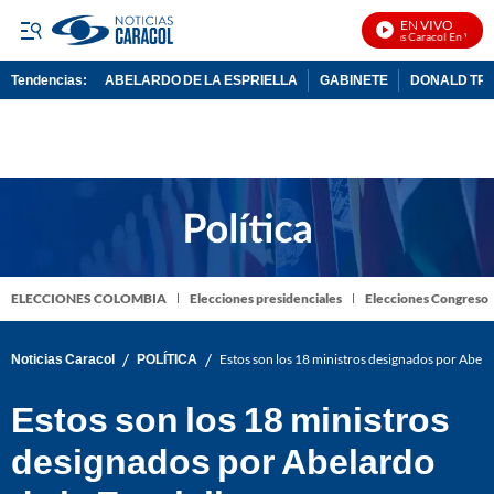
EN VIVO
Noticias Caracol En Vivo
Tendencias:
ABELARDO DE LA ESPRIELLA
GABINETE
DONALD TR
PUBLICIDAD
ELECCIONES COLOMBIA
Elecciones presidenciales
Elecciones Congreso
/
/
Noticias Caracol
POLÍTICA
Estos son los 18 ministros designados por Abelar
Estos son los 18 ministros
designados por Abelardo