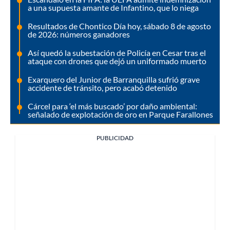
a una supuesta amante de Infantino, que lo niega
Resultados de Chontico Día hoy, sábado 8 de agosto
de 2026: números ganadores
Así quedó la subestación de Policía en Cesar tras el
ataque con drones que dejó un uniformado muerto
Exarquero del Junior de Barranquilla sufrió grave
accidente de tránsito, pero acabó detenido
Cárcel para ‘el más buscado’ por daño ambiental:
señalado de explotación de oro en Parque Farallones
PUBLICIDAD