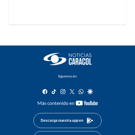
Síguenos en:
facebook
tiktok
instagram
twitter
whatsapp
google
youtube-
Más contenido en
footer
Descarga nuestra app en