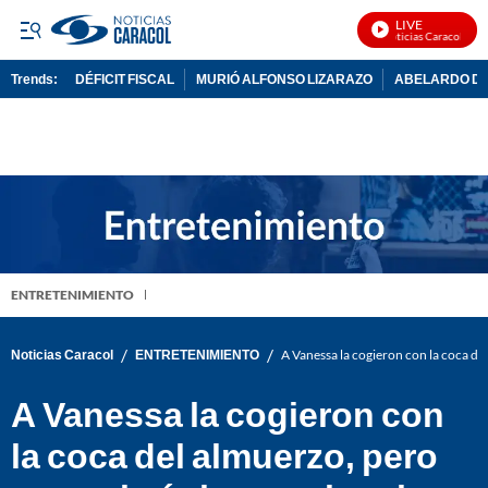
LIVE
Noticias Caracol En V
Trends:
DÉFICIT FISCAL
MURIÓ ALFONSO LIZARAZO
ABELARDO DE
ADVERTISEMENT
ENTRETENIMIENTO
/
/
Noticias Caracol
ENTRETENIMIENTO
A Vanessa la cogieron con la coca de
A Vanessa la cogieron con
la coca del almuerzo, pero