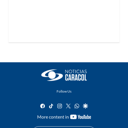
Follow Us
facebook
tiktok
instagram
twitter
whatsapp
google
youtube-
More content in
footer