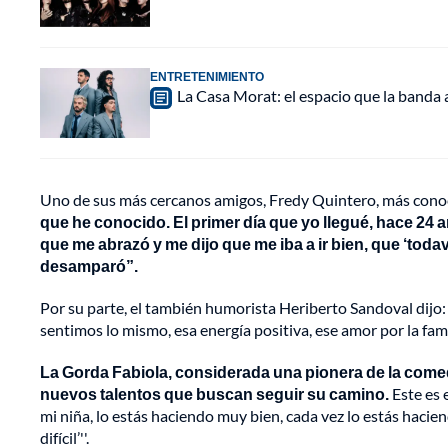
ENTRETENIMIENTO
La Casa Morat: el espacio que la banda
Uno de sus más cercanos amigos, Fredy Quintero, más con
que he conocido. El primer día que yo llegué, hace 24 a
que me abrazó y me dijo que me iba a ir bien, que ‘tod
desamparó”.
Por su parte, el también humorista Heriberto Sandoval dijo
sentimos lo mismo, esa energía positiva, ese amor por la famil
La Gorda Fabiola, considerada una pionera de la come
nuevos talentos que buscan seguir su camino.
Este es 
mi niña, lo estás haciendo muy bien, cada vez lo estás hacie
difícil’''.