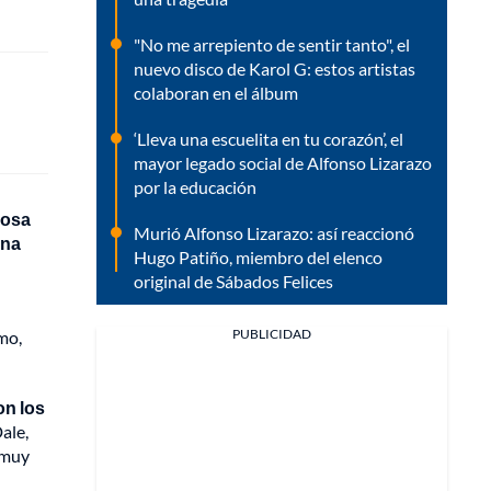
"No me arrepiento de sentir tanto", el
nuevo disco de Karol G: estos artistas
colaboran en el álbum
‘Lleva una escuelita en tu corazón’, el
mayor legado social de Alfonso Lizarazo
por la educación
rosa
Murió Alfonso Lizarazo: así reaccionó
ona
Hugo Patiño, miembro del elenco
original de Sábados Felices
PUBLICIDAD
mo,
on los
ale,
s muy