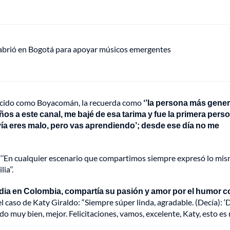
 abrió en Bogotá para apoyar músicos emergentes
ocido como Boyacomán, la recuerda como
‘’la persona más gene
ños a este canal, me bajé de esa tarima y fue la primera pers
avía eres malo, pero vas aprendiendo’; desde ese día no me
: ‘’En cualquier escenario que compartimos siempre expresó lo mis
ia’’.
dia en Colombia, compartía su pasión y amor por el humor c
el caso de Katy Giraldo: “Siempre súper linda, agradable. (Decía): ‘D
ndo muy bien, mejor. Felicitaciones, vamos, excelente, Katy, esto e