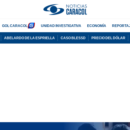
GOL CARACOL
UNIDAD INVESTIGATIVA
ECONOMÍA
REPORTA
ABELARDO DE LA ESPRIELLA
CASO BLESSD
PRECIO DEL DÓLAR
PUBLICIDAD