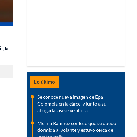
, la
Lo último
Se conoce nueva imagen de Epa
Colombia en la cárcel y junto a su
abogada: así se ve ahora
Melina Ramírez confesó que se quedó
dormida al volante y estuvo cerca de
una tragedia