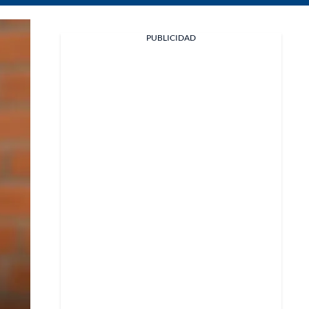
Facebook
PUBLICIDAD
X
Whatsapp
Copiar enlace
Telegram
LinkedIn