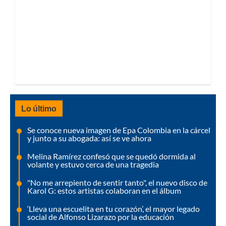
Lo último
Se conoce nueva imagen de Epa Colombia en la cárcel
y junto a su abogada: así se ve ahora
Melina Ramírez confesó que se quedó dormida al
volante y estuvo cerca de una tragedia
"No me arrepiento de sentir tanto", el nuevo disco de
Karol G: estos artistas colaboran en el álbum
‘Lleva una escuelita en tu corazón’, el mayor legado
social de Alfonso Lizarazo por la educación