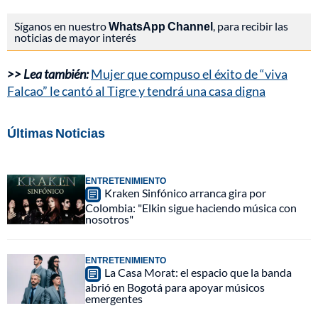
Síganos en nuestro
WhatsApp Channel
, para recibir las
noticias de mayor interés
>> Lea también:
Mujer que compuso el éxito de “viva
Falcao” le cantó al Tigre y tendrá una casa digna
Últimas Noticias
ENTRETENIMIENTO
Kraken Sinfónico arranca gira por
Colombia: "Elkin sigue haciendo música con
nosotros"
ENTRETENIMIENTO
La Casa Morat: el espacio que la banda
abrió en Bogotá para apoyar músicos
emergentes