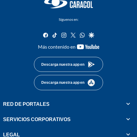
Síguenos en:
facebook
tiktok
instagram
twitter
whatsapp
google
youtube-
Más contenido en
footer
Descarga nuestra app en
Descarga nuestra app en
RED DE PORTALES
SERVICIOS CORPORATIVOS
LEGAL