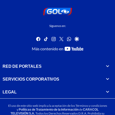
Síguenos en:
facebook
tiktok
instagram
twitter
whatsapp
google
youtube-
Más contenido en
footer
RED DE PORTALES
SERVICIOS CORPORATIVOS
LEGAL
El uso de este sitio web implica la aceptación de los
Términos y condiciones
y
Políticas de Tratamiento de la Información
de
CARACOL
TELEVISIÓN S.A.
Todos los Derechos Reservados D.R.A. Prohibida su