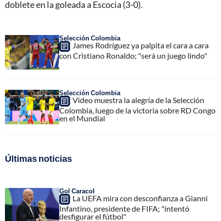
doblete en la goleada a Escocia (3-0).
Selección Colombia
James Rodríguez ya palpita el cara a cara
con Cristiano Ronaldo; "será un juego lindo"
Selección Colombia
Video muestra la alegría de la Selección
Colombia, luego de la victoria sobre RD Congo
en el Mundial
Últimas noticias
Gol Caracol
La UEFA mira con desconfianza a Gianni
Infantino, presidente de FIFA; "intentó
desfigurar el fútbol"